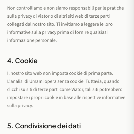
Non controlliamo e non siamo responsabili per le pratiche
sulla privacy di Viator o di altri siti web di terze parti
collegati dal nostro sito. Ti invitiamo a leggere le loro
informative sulla privacy prima di fornire qualsiasi
informazione personale.
4. Cookie
Il nostro sito web non imposta cookie di prima parte.
L'analisi di Umami opera senza cookie. Tuttavia, quando
clicchi su siti di terze parti come Viator, tali siti potrebbero
impostare i propri cookie in base alle rispettive informative
sulla privacy.
5. Condivisione dei dati