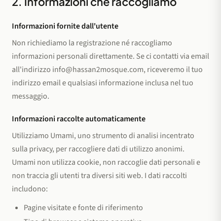
2. Informazioni che raccogliamo
Informazioni fornite dall'utente
Non richiediamo la registrazione né raccogliamo
informazioni personali direttamente. Se ci contatti via email
all'indirizzo
info@hassan2mosque.com
, riceveremo il tuo
indirizzo email e qualsiasi informazione inclusa nel tuo
messaggio.
Informazioni raccolte automaticamente
Utilizziamo Umami, uno strumento di analisi incentrato
sulla privacy, per raccogliere dati di utilizzo anonimi.
Umami non utilizza cookie, non raccoglie dati personali e
non traccia gli utenti tra diversi siti web. I dati raccolti
includono:
Pagine visitate e fonte di riferimento