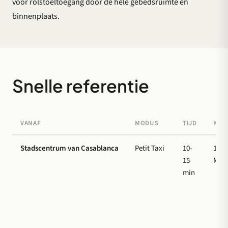
voor rolstoeltoegang door de hele gebedsruimte en
binnenplaats.
Snelle referentie
VANAF
MODUS
TIJD
KOS
Stadscentrum van Casablanca
Petit Taxi
10-
15-3
15
MAD
min