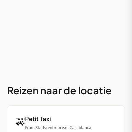
moskee
Kleine rode Petit Taxis bieden de meest directe route
naar de noordwestkust van Casablanca. Chauffeurs
zetten passagiers na een rit van 15 minuten vanuit
het stadscentrum direct bij het complex af.
Boulevard Sidi Mohammed Ben Abdellah, Casablanca,
Marokko
Reizen naar de locatie
Petit Taxi
🚕
From Stadscentrum van Casablanca