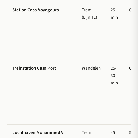
Station Casa Voyageurs
Tram
25
8 M
(Lijn T1)
min
Treinstation Casa Port
Wandelen
25-
Grat
30
min
Luchthaven Mohammed V
Trein
45
50 