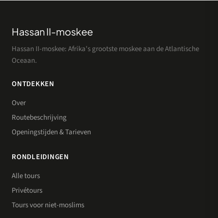
Hassan II-moskee
Hassan II-moskee: Afrika's grootste moskee aan de Atlantische
Oceaan.
ONTDEKKEN
Over
Routebeschrijving
Openingstijden & Tarieven
RONDLEIDINGEN
Alle tours
Privétours
Tours voor niet-moslims