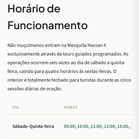
Horário de
Mesquita Hassan II
Funcionamento
Visitantes não muçulmanos devem comprar um
ingresso de 140 MAD para um tour guiado
obrigatório para acessar o interior da mesquita. Os
Não muçulmanos entram na Mesquita Hassan II
tours partem em intervalos programados pela
exclusivamente através de tours guiados programados. As
manhã e à tarde, reduzindo o cronograma às sextas-
operações ocorrem seis vezes ao dia de sábado a quinta-
feiras e durante o Ramadã.
feira, caindo para quatro horários às sextas-feiras. O
interior é totalmente fechado para turistas durante as cinco
sessões diárias de oração.
DIA
HORAS
Sábado–Quinta-feira
09:00, 10:00, 11:00, 12:00, 15:00, 16: