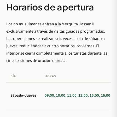
Horarios de apertura
Mezquita Hassan II
Los visitantes no musulmanes deben comprar una
Los no musulmanes entran a la Mezquita Hassan II
entrada de 140 MAD para una visita guiada
exclusivamente a través de visitas guiadas programadas.
obligatoria para acceder al interior de la mezquita.
Las operaciones se realizan seis veces al día de sábado a
Las visitas salen en intervalos programados por la
jueves, reduciéndose a cuatro horarios los viernes. El
mañana y por la tarde, reduciéndose el horario los
interior se cierra completamente a los turistas durante las
viernes y durante el Ramadán.
cinco sesiones de oración diarias.
DÍA
HORAS
Sábado–Jueves
09:00, 10:00, 11:00, 12:00, 15:00, 16:00