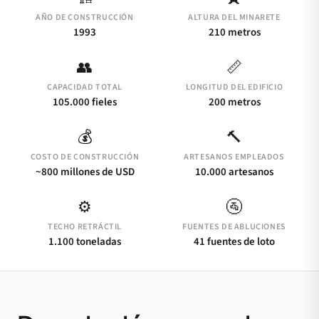
AÑO DE CONSTRUCCIÓN
Hassan II
ALTURA DEL MINARETE
1993
210 metros
La Mezquita Hassan II se alza sobre un promontorio
👥
📏
sobre el Océano Atlántico en Casablanca, Marruecos.
CAPACIDAD TOTAL
LONGITUD DEL EDIFICIO
Su minarete de 210 metros alberga un láser que
105.000 fieles
200 metros
apunta 30 kilómetros hacia La Meca.
💰
🔨
COSTO DE CONSTRUCCIÓN
ARTESANOS EMPLEADOS
~800 millones de USD
10.000 artesanos
⚙️
🚰
TECHO RETRÁCTIL
FUENTES DE ABLUCIONES
1.100 toneladas
41 fuentes de loto