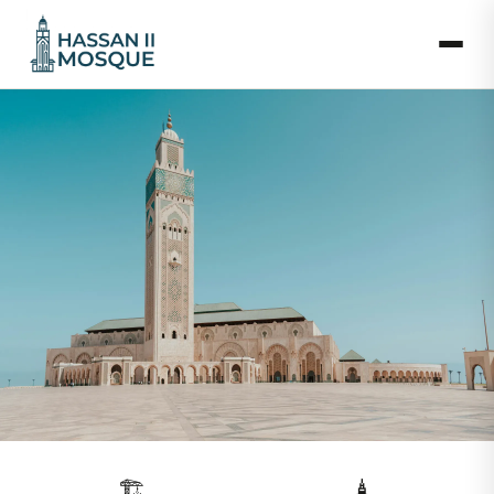
Über Hassan-II-Moschee
🏗️
🗼