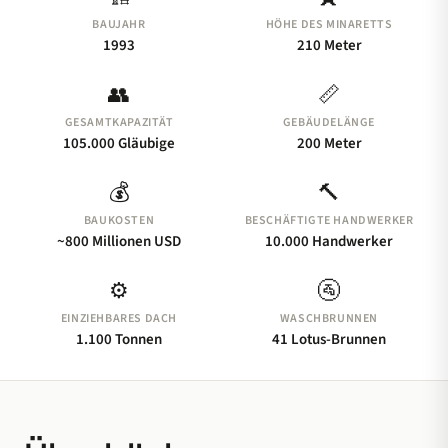
BAUJAHR
HÖHE DES MINARETTS
Die Hassan-II.-Moschee steht auf einem
1993
210 Meter
Felsvorsprung über dem Atlantischen Ozean in
👥
📏
Casablanca, Marokko. Ihr 210 Meter hohes Minarett
beherbergt einen Laser, der 30 Kilometer weit in
GESAMTKAPAZITÄT
GEBÄUDELÄNGE
105.000 Gläubige
200 Meter
Richtung Mekka zeigt.
💰
🔨
BAUKOSTEN
BESCHÄFTIGTE HANDWERKER
~800 Millionen USD
10.000 Handwerker
⚙️
🚰
EINZIEHBARES DACH
WASCHBRUNNEN
1.100 Tonnen
41 Lotus-Brunnen